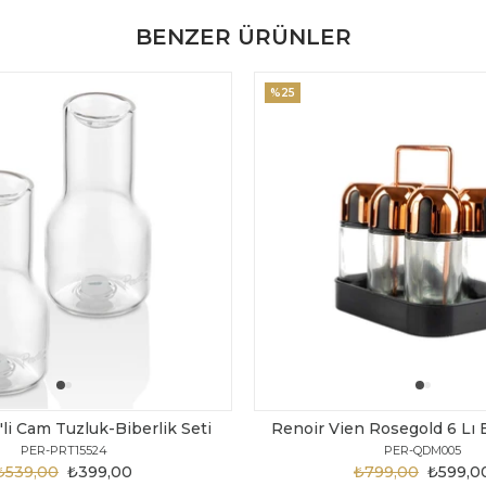
BENZER ÜRÜNLER
%25
'li Cam Tuzluk-Biberlik Seti
Renoir Vien Rosegold 6 Lı 
PER-PRT15524
PER-QDM005
₺539,00
₺399,00
₺799,00
₺599,0