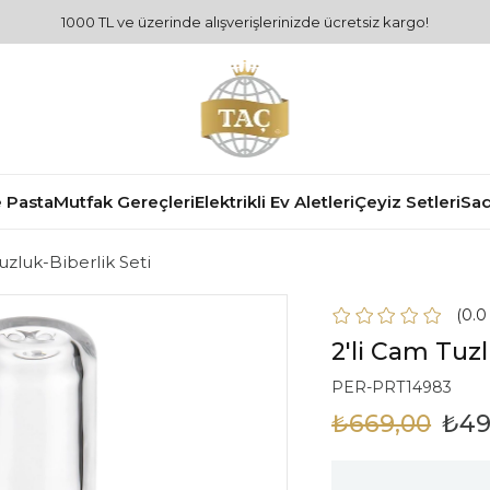
1000 TL ve üzerinde alışverişlerinizde ücretsiz kargo!
 Pasta
Mutfak Gereçleri
Elektrikli Ev Aletleri
Çeyiz Setleri
Sad
uzluk-Biberlik Seti
0.
2'li Cam Tuzl
PER-PRT14983
₺669,00
₺49