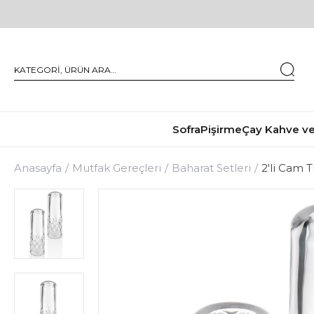
2'li Cam Tuzluk-Biberlik Seti
₺669,00
₺499,00
Sofra
Pişirme
Çay Kahve ve
Anasayfa
Mutfak Gereçleri
Baharat Setleri
2'li Cam T