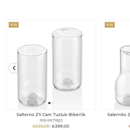
%26
%26
Salterno 2'li Cam Tuzluk-Biberlik
Salernito 2
PER-PRT15523
₺539,00
₺399,00