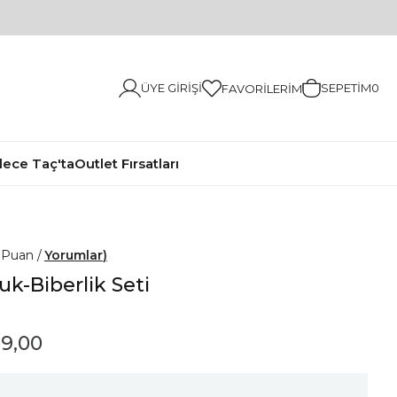
ÜYE GIRIŞI
SEPETIM
0
FAVORILERIM
ece Taç'ta
Outlet Fırsatları
0
Yorumlar
uk-Biberlik Seti
9,00