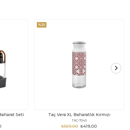
%25
Baharat Seti
Taç Vera XL Baharatlık Kırmızı
TAC-7045
0
₺559,00
₺419,00