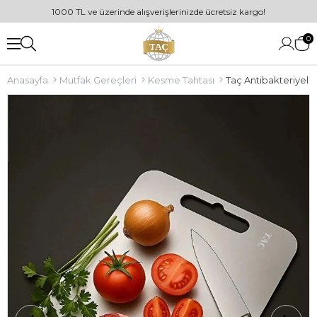
1000 TL ve üzerinde alışverişlerinizde ücretsiz kargo!
0
Anasayfa
Mutfak Gereçleri
Kesme Tahtası