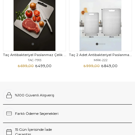
Taç Antibakteriyel Paslanmaz Çelik Kesme Tahtası 33 Cm
Taç 2 Adet Antibakteriyel Paslanmaz Çelik Kesme Tahtası
TAC-7913
MRK-222
₺699,00
₺499,00
₺999,00
₺849,00
%100 Güvenli Alışveriş
Farklı Ödeme Seçenekleri
15 Gün İçerisinde İade
Garantisi