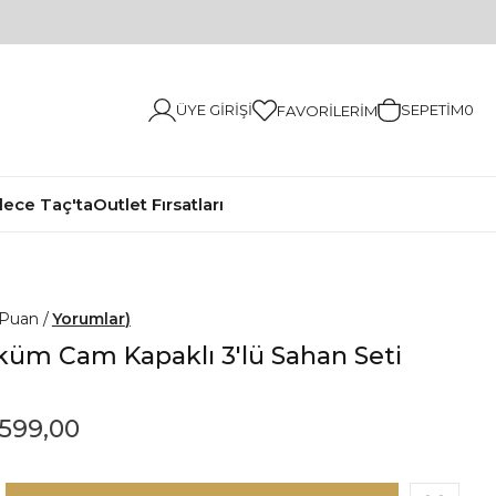
ÜYE GIRIŞI
SEPETIM
0
FAVORILERIM
ece Taç'ta
Outlet Fırsatları
Yorumlar
küm Cam Kapaklı 3'lü Sahan Seti
.599,00