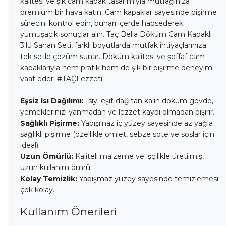
kalitesi ve şık cam kapak tasarımıyla mutfağınıza
premium bir hava katın. Cam kapaklar sayesinde pişirme
sürecini kontrol edin, buharı içerde hapsederek
yumuşacık sonuçlar alın. Taç Bella Döküm Cam Kapaklı
3'lü Sahan Seti, farklı boyutlarda mutfak ihtiyaçlarınıza
tek setle çözüm sunar. Döküm kalitesi ve şeffaf cam
kapaklarıyla hem pratik hem de şık bir pişirme deneyimi
vaat eder. #TAÇLezzeti
Eşsiz Isı Dağılımı:
Isıyı eşit dağıtan kalın döküm gövde,
yemeklerinizi yanmadan ve lezzet kaybı olmadan pişirir.
Sağlıklı Pişirme:
Yapışmaz iç yüzey sayesinde az yağla
sağlıklı pişirme (özellikle omlet, sebze sote ve soslar için
ideal).
Uzun Ömürlü:
Kaliteli malzeme ve işçilikle üretilmiş,
uzun kullanım ömrü.
Kolay Temizlik:
Yapışmaz yüzey sayesinde temizlemesi
çok kolay.
Kullanım Önerileri