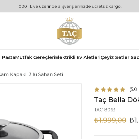
1000 TL ve üzerinde alışverişlerinizde ücretsiz kargo!
 Pasta
Mutfak Gereçleri
Elektrikli Ev Aletleri
Çeyiz Setleri
Sad
am Kapaklı 3'lü Sahan Seti
5.0
Taç Bella Dö
TAC-8063
₺1.999,00
₺1