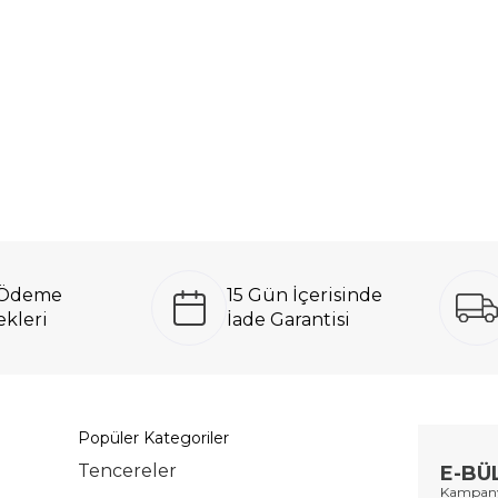
ı Ödeme
15 Gün İçerisinde
kleri
İade Garantisi
Popüler Kategoriler
Tencereler
E-BÜ
Kampanya