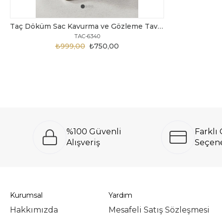
Taç Döküm Sac Kavurma ve Gözleme Tavası, Yanmaz Yapışmaz - Çok Amaçlı Kavurma Sacı 34 Cm
TAC-6340
₺999,00
₺750,00
%100 Güvenli
Farkl
Alışveriş
Seçene
Kurumsal
Yardım
Hakkımızda
Mesafeli Satış Sözleşmesi