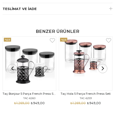
TESLIMAT VE İADE
BENZER ÜRÜNLER
%25
%25
Taç Bonjour 5 Parça French Press Seti
Taç Hola 5 Parça French Press Seti
TAC-6260
TAC-6259
₺1.269,00
₺949,00
₺1.269,00
₺949,00