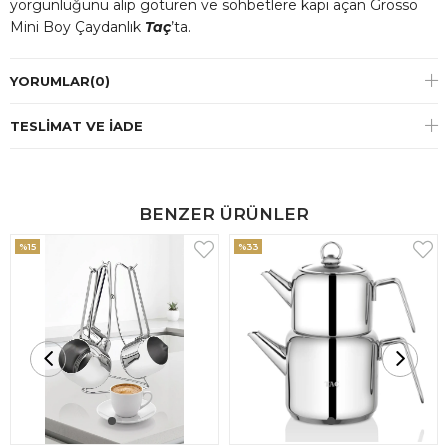
yorgunluğunu alıp götüren ve sohbetlere kapı açan Grosso
Mini Boy Çaydanlık
Taç
’ta.
YORUMLAR
(0)
TESLIMAT VE İADE
BENZER ÜRÜNLER
%15
%33