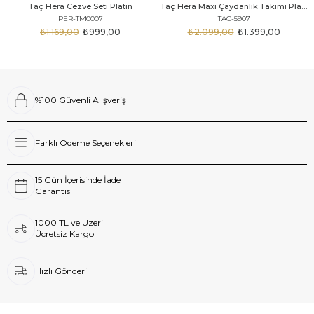
Taç Hera Cezve Seti Platin
Taç Hera Maxi Çaydanlık Takımı Platin
PER-TM0007
TAC-5907
₺1.169,00
₺999,00
₺2.099,00
₺1.399,00
%100 Güvenli Alışveriş
Farklı Ödeme Seçenekleri
15 Gün İçerisinde İade
Garantisi
1000 TL ve Üzeri
Ücretsiz Kargo
Hızlı Gönderi