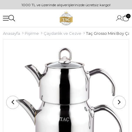
1000 TL ve üzerinde alışverişlerinizde ücretsiz kargo!
0
Anasayfa
Pişirme
Çaydanlık ve Cezve
Taç Grosso Mini Boy Ça