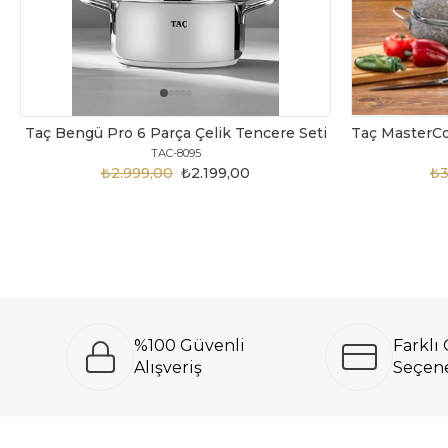
Taç Bengü Pro 6 Parça Çelik Tencere Seti
TAC-8095
₺2.999,00
₺2.199,00
₺3
%100 Güvenli
Farkl
Alışveriş
Seçene