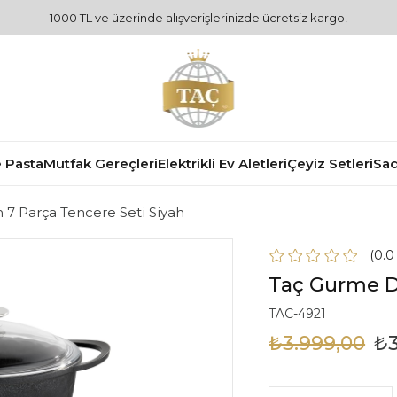
1000 TL ve üzerinde alışverişlerinizde ücretsiz kargo!
 Pasta
Mutfak Gereçleri
Elektrikli Ev Aletleri
Çeyiz Setleri
Sad
7 Parça Tencere Seti Siyah
0.
Taç Gurme D
TAC-4921
₺3.999,00
₺3