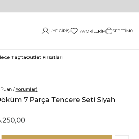
ÜYE GIRIŞI
SEPETIM
0
FAVORILERIM
ece Taç'ta
Outlet Fırsatları
0
Yorumlar
öküm 7 Parça Tencere Seti Siyah
.250,00