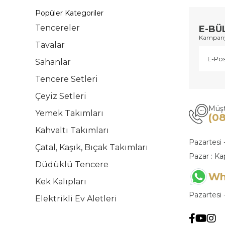
Popüler Kategoriler
Tencereler
E-BÜ
Kampanya
Tavalar
Sahanlar
Tencere Setleri
Çeyiz Setleri
Müşt
Yemek Takımları
(0
Kahvaltı Takımları
Pazartesi 
Çatal, Kaşık, Bıçak Takımları
Pazar : Ka
Düdüklü Tencere
Wh
Kek Kalıpları
Pazartesi 
Elektrikli Ev Aletleri