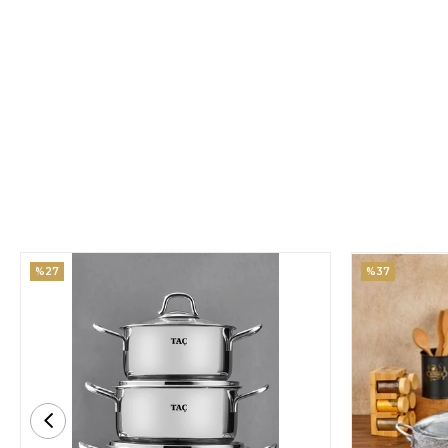
%27
%37