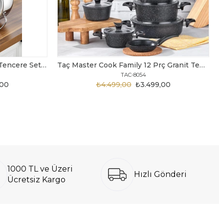
Taç Bengü Pro 8 Parça Çelik Tencere Seti Metal Sap
Taç Master Cook Family 12 Prç Granit Tencere Seti Siyah
TAC-8054
,00
₺4.499,00
₺3.499,00
1000 TL ve Üzeri
Hızlı Gönderi
Ücretsiz Kargo