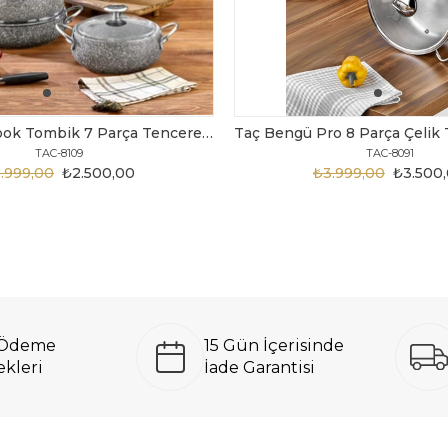
Taç MasterCook Tombik 7 Parça Tencere Seti Gri Metal Saplı
TAC-8109
TAC-8091
.999,00
₺2.500,00
₺3.999,00
₺3.500
ı Ödeme
15 Gün İçerisinde
kleri
İade Garantisi