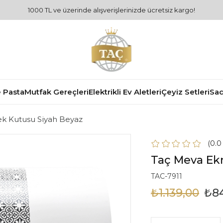
1000 TL ve üzerinde alışverişlerinizde ücretsiz kargo!
 Pasta
Mutfak Gereçleri
Elektrikli Ev Aletleri
Çeyiz Setleri
Sad
k Kutusu Siyah Beyaz
0.
Taç Meva Ek
TAC-7911
₺1.139,00
₺8