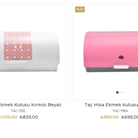
%21
kmek Kutusu Kırmızı Beyaz
Taç Misa Ekmek Kutus
TAC-7912
TAC-7905
1.119,00
₺839,00
₺889,00
₺699,0