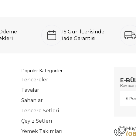
ı Ödeme
15 Gün İçerisinde
kleri
İade Garantisi
Popüler Kategoriler
Tencereler
E-BÜ
Kampanya
Tavalar
Sahanlar
Tencere Setleri
Çeyiz Setleri
Müşt
Yemek Takımları
(0