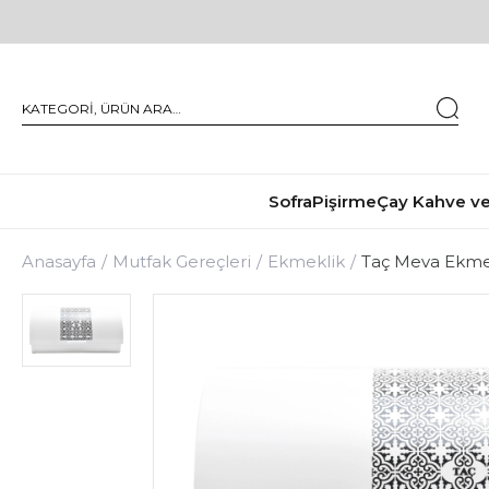
Sofra
Pişirme
Çay Kahve ve
Anasayfa
Mutfak Gereçleri
Ekmeklik
Taç Meva Ekme