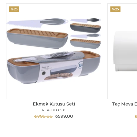
%25
%25
Ekmek Kutusu Seti
Taç Meva E
PER-101000510
₺799,00
₺599,00
₺