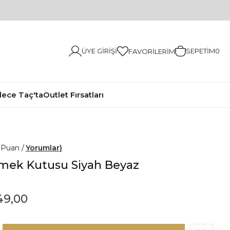
ÜYE GIRIŞI
SEPETIM
0
FAVORILERIM
ece Taç'ta
Outlet Fırsatları
0
Yorumlar
mek Kutusu Siyah Beyaz
49,00