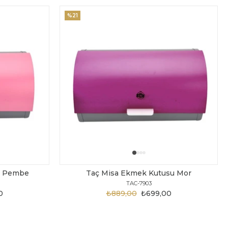
%21
u Pembe
Taç Misa Ekmek Kutusu Mor
TAC-7903
0
₺889,00
₺699,00