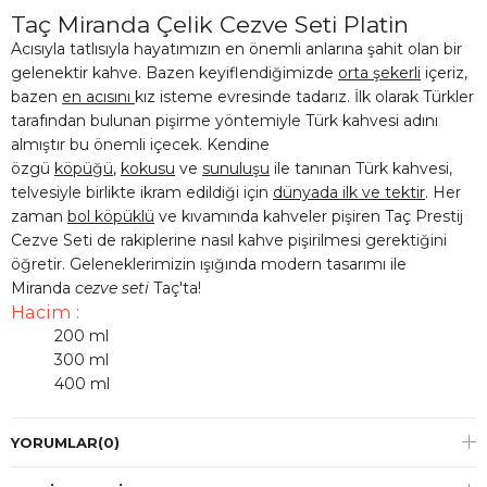
Taç Miranda Çelik Cezve Seti Platin
Acısıyla tatlısıyla hayatımızın en önemli anlarına şahit olan bir
gelenektir kahve. Bazen keyiflendiğimizde
orta şekerli
içeriz,
bazen
en acısını
kız isteme evresinde tadarız. İlk olarak Türkler
tarafından bulunan pişirme yöntemiyle Türk kahvesi adını
almıştır bu önemli içecek. Kendine
özgü
köpüğü
,
kokusu
ve
sunuluşu
ile tanınan Türk kahvesi,
telvesiyle birlikte ikram edildiği için
dünyada ilk ve tektir
. Her
zaman
bol köpüklü
ve kıvamında kahveler pişiren Taç Prestij
Cezve Seti de rakiplerine nasıl kahve pişirilmesi gerektiğini
öğretir. Geleneklerimizin ışığında modern tasarımı ile
Miranda
cezve seti
Taç'ta!
Hacim :
200 ml
300 ml
400 ml
YORUMLAR
(0)