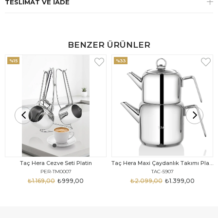
TESLIMAT VE İADE
BENZER ÜRÜNLER
%15
%33
Taç Hera Cezve Seti Platin
Taç Hera Maxi Çaydanlık Takımı Platin
PER-TM0007
TAC-5907
₺1.169,00
₺999,00
₺2.099,00
₺1.399,00