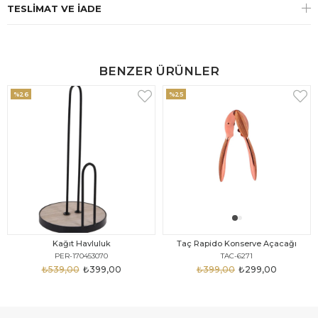
TESLIMAT VE İADE
BENZER ÜRÜNLER
%26
%25
Kağıt Havluluk
Taç Rapido Konserve Açacağı
PER-170453070
TAC-6271
₺539,00
₺399,00
₺399,00
₺299,00