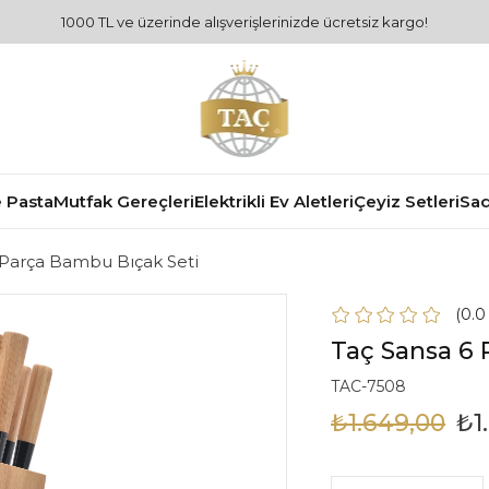
1000 TL ve üzerinde alışverişlerinizde ücretsiz kargo!
 Pasta
Mutfak Gereçleri
Elektrikli Ev Aletleri
Çeyiz Setleri
Sad
 Parça Bambu Bıçak Seti
0.
Taç Sansa 6 
TAC-7508
₺1.649,00
₺1