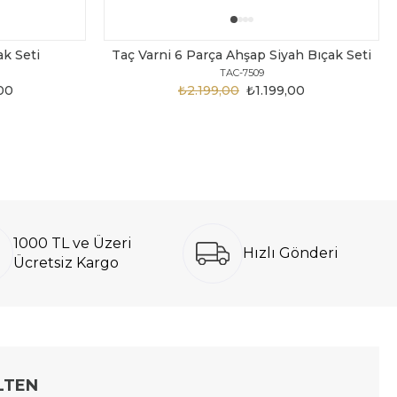
ak Seti
Taç Varni 6 Parça Ahşap Siyah Bıçak Seti
TAC-7509
00
₺2.199,00
₺1.199,00
1000 TL ve Üzeri
Hızlı Gönderi
Ücretsiz Kargo
LTEN