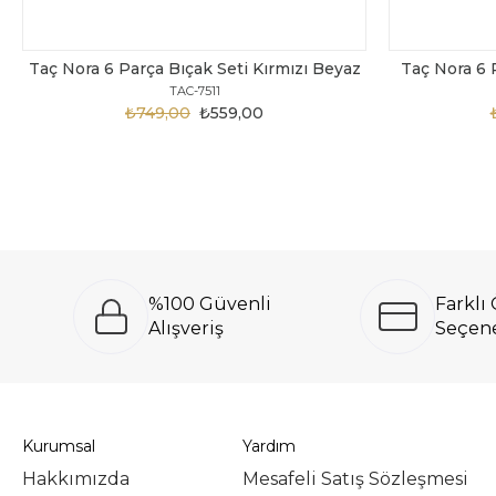
Taç Nora 6 Parça Bıçak Seti Kırmızı Beyaz
Taç Nora 6 
TAC-7511
₺749,00
₺559,00
%100 Güvenli
Farkl
Alışveriş
Seçene
Kurumsal
Yardım
Hakkımızda
Mesafeli Satış Sözleşmesi