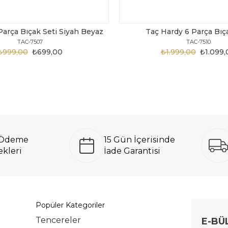
Parça Bıçak Seti Siyah Beyaz
Taç Hardy 6 Parça Bıç
TAC-7507
TAC-7510
₺999,00
₺699,00
₺1.999,00
₺1.099,
ı Ödeme
15 Gün İçerisinde
kleri
İade Garantisi
Popüler Kategoriler
Tencereler
E-BÜ