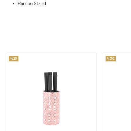
Bambu Stand
%25
%30