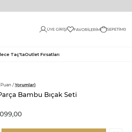
ÜYE GIRIŞI
SEPETIM
0
FAVORILERIM
ece Taç'ta
Outlet Fırsatları
0
Yorumlar
Parça Bambu Bıçak Seti
.099,00