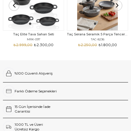
Taç Elite Tava Sahan Seti
Taç Serana Seramik 5 Parça Tencere Seti
MRK-097
TAC-8236
₺2.999,00
₺2.300,00
₺2.250,00
₺1.800,00
%100 Güvenli Alışveriş
Farklı Ödeme Seçenekleri
15 Gün İçerisinde İade
Garantisi
1000 TL ve Üzeri
Ücretsiz Kargo