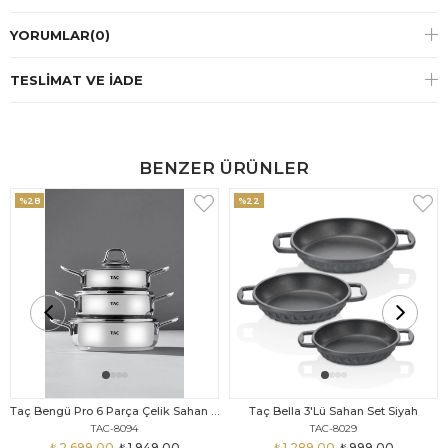
YORUMLAR
(0)
TESLIMAT VE İADE
BENZER ÜRÜNLER
%28
%22
Taç Bengü Pro 6 Parça Çelik Sahan Seti
Taç Bella 3'Lü Sahan Set Siyah
TAC-8094
TAC-8029
₺2.699,00
₺1.949,00
₺1.289,00
₺999,00