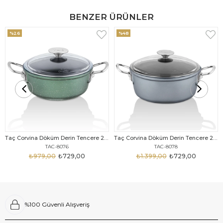
BENZER ÜRÜNLER
%26
%48
Taç Corvina Döküm Derin Tencere 20 Cm Haki
Taç Corvina Döküm Derin Tencere 20 Cm Gri
TAC-8076
TAC-8078
₺979,00
₺729,00
₺1.399,00
₺729,00
%100 Güvenli Alışveriş