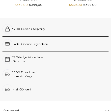
PER-PRT15523
PER-PRT15524
₺539,00
₺399,00
₺539,00
₺399,00
%100 Güvenli Alışveriş
Farklı Ödeme Seçenekleri
15 Gün İçerisinde İade
Garantisi
1000 TL ve Üzeri
Ücretsiz Kargo
Hızlı Gönderi
Kurumsal