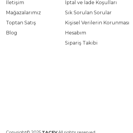
İletişim
İptal ve İade Koşulları
Mağazalarımız
Sık Sorulan Sorular
Toptan Satış
Kişisel Verilerin Korunması
Blog
Hesabım
Sipariş Takibi
Copyright© 2025
TAÇEV
All rights reserved.