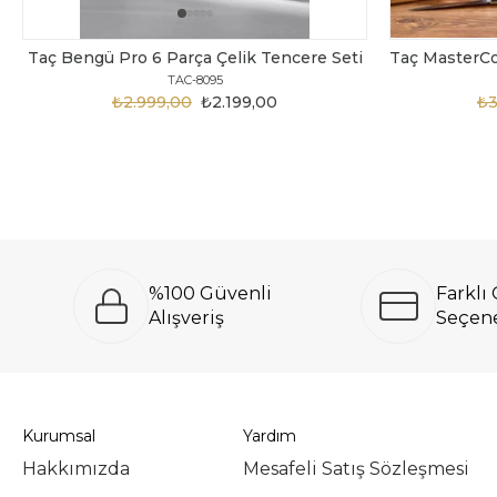
Taç Bengü Pro 6 Parça Çelik Tencere Seti
TAC-8095
₺2.999,00
₺2.199,00
₺3
%100 Güvenli
Farkl
Alışveriş
Seçene
Kurumsal
Yardım
Hakkımızda
Mesafeli Satış Sözleşmesi