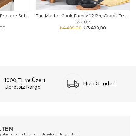
Taç Bengü Pro 8 Parça Çelik Tencere Seti Metal Sap
Taç Master Cook Family 12 Prç Granit Tencere Seti Siyah
TAC-8054
,00
₺4.499,00
₺3.499,00
1000 TL ve Üzeri
Hızlı Gönderi
Ücretsiz Kargo
LTEN
larımızdan haberdar olmak için kayıt olun!