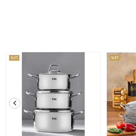
%27
%37