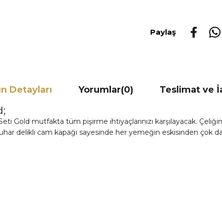
Paylaş
n Detayları
Yorumlar
(0)
Teslimat ve 
d;
i Gold mutfakta tüm pişirme ihtiyaçlarınızı karşılayacak. Çeliğin ka
. Buhar delikli cam kapağı sayesinde her yemeğin eskisinden çok dah