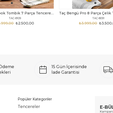
Taç MasterCook Tombik 7 Parça Tencere Seti Gri Metal Saplı
TAC-8109
TAC-8091
.999,00
₺2.500,00
₺3.999,00
₺3.500
ı Ödeme
15 Gün İçerisinde
kleri
İade Garantisi
Popüler Kategoriler
Tencereler
E-BÜ
Kampanya