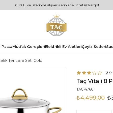
1000 TL ve üzerinde alışverişlerinizde ücretsiz kargo!
 Pasta
Mutfak Gereçleri
Elektrikli Ev Aletleri
Çeyiz Setleri
Sad
Çelik Tencere Seti Gold
3.0
Taç Vitali 8 
TAC-4760
₺4.499,00
₺