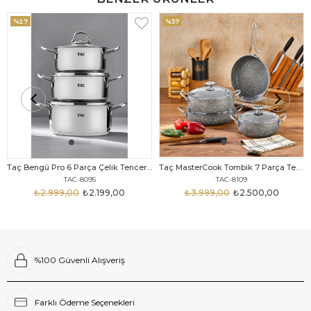
%27
%37
Taç Bengü Pro 6 Parça Çelik Tencere Seti
Taç MasterCook Tombik 7 Parça Tencere Seti Gri Metal Saplı
TAC-8095
TAC-8109
₺2.999,00
₺2.199,00
₺3.999,00
₺2.500,00
%100 Güvenli Alışveriş
Farklı Ödeme Seçenekleri